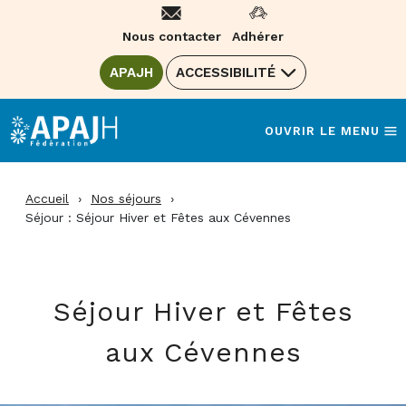
Aller
au
Nous contacter
Adhérer
contenu
ALLER SUR LE SITE DE LA FÉDÉRATION
APAJH
(OUVRE UNE NOUVELLE FENÊTRE)
ACCESSIBILITÉ
OUVRIR LE MENU
Accueil
›
Nos séjours
›
Séjour : Séjour Hiver et Fêtes aux Cévennes
Séjour Hiver et Fêtes
aux Cévennes