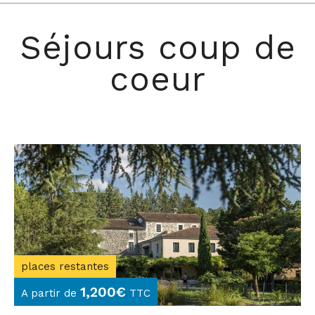
Séjours coup de
coeur
places restantes
1,200
€
A partir de
TTC