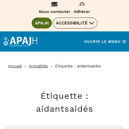
Aller
au
Nous contacter
Adhérer
contenu
ALLER SUR LE SITE DE LA FÉDÉRATION
APAJH
(OUVRE UNE NOUVELLE FENÊTRE)
ACCESSIBILITÉ
OUVRIR LE MENU
Accueil
›
Actualités
›
Étiquette :
aidantsaidés
Étiquette :
aidantsaidés