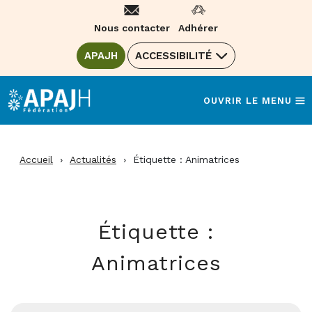
Aller
au
Nous contacter
Adhérer
contenu
ALLER SUR LE SITE DE LA FÉDÉRATION
APAJH
(OUVRE UNE NOUVELLE FENÊTRE)
ACCESSIBILITÉ
OUVRIR LE MENU
Accueil
›
Actualités
›
Étiquette :
Animatrices
Étiquette :
Animatrices