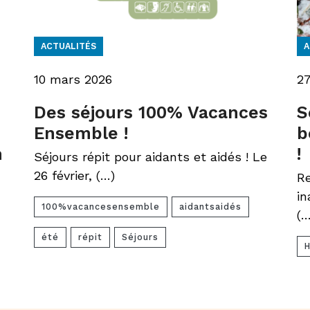
ACTUALITÉS
A
10 mars 2026
2
Des séjours 100% Vacances
S
Ensemble !
b
n
!
Séjours répit pour aidants et aidés ! Le
26 février, (…)
Re
in
100%vacancesensemble
aidantsaidés
(…
été
répit
Séjours
H