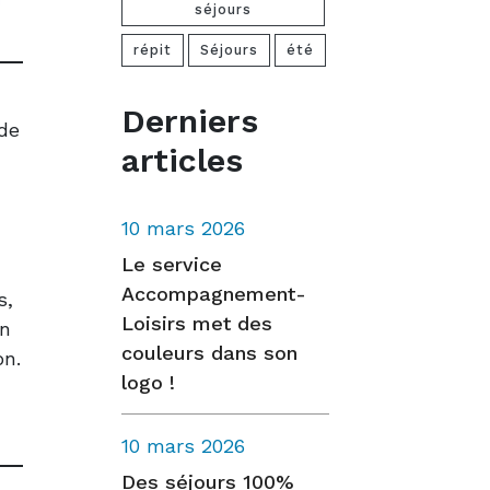
séjours
répit
Séjours
été
Derniers
 de
articles
10 mars 2026
Le service
Accompagnement-
s,
Loisirs met des
on
couleurs dans son
on.
logo !
10 mars 2026
Des séjours 100%