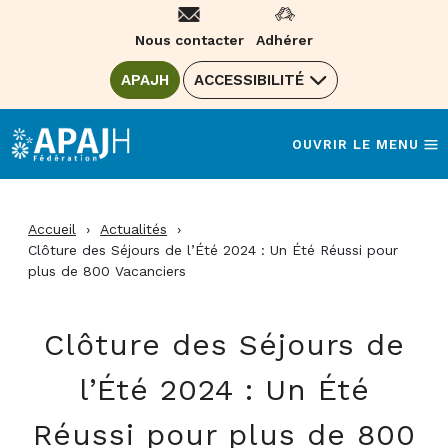
Aller
au
Nous contacter
Adhérer
contenu
ALLER SUR LE SITE DE LA FÉDÉRATION
APAJH
(OUVRE UNE NOUVELLE FENÊTRE)
ACCESSIBILITÉ
OUVRIR LE MENU
Accueil
›
Actualités
›
Clôture des Séjours de l’Été 2024 : Un Été Réussi pour
plus de 800 Vacanciers
Clôture des Séjours de
l’Été 2024 : Un Été
Réussi pour plus de 800